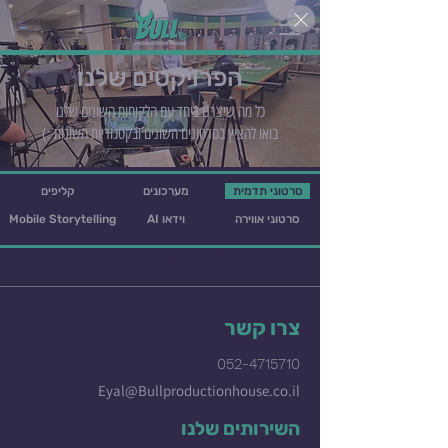
הפרויקטים שלנו
כל מה שיצרנו ביחד עם הלקוחות השונים שלנו
בואו להציץ בסרטונים השונים ובקטגוריות השונות :)
סרטוני תדמית
מערכונים
קליפים
סרטוני אווירה
AI וידאו
Mobile Storytelling
צרו קשר
052-4715710
Eyal@Bullproductionhouse.co.il
השירותים שלנו