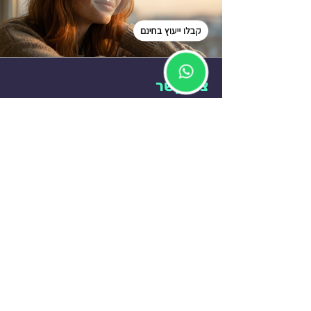
קבלו ייעוץ בחינם
צרו קשר
052-4715710
Eyal@Bullproductionhouse.co.il
השירותים שלנו
הפקה מקצה לקצה
כתיבת תסריט וקונספט
יצירת סרטוני תדמית
עריכת וידאו ברמה גבוהה
דברו איתנו
שם מלא
*