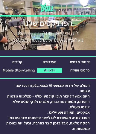
הפרויקטים שלנו
כל מה שיצרנו ביחד עם הלקוחות השונים שלנו
בואו להציץ בסרטונים השונים ובקטגוריות השונות :)
סרטוני תדמית
מערכונים
קליפים
סרטוני אווירה
AI וידאו
Mobile Storytelling
העולם של וידאו מבוסס-AI נמצא בנקודת פריצה
עצומה.
היום אפשר ליצור תוכן קולנועי מלא - מצלמות מדמות
רחפנים, תנועות מורכבות, אנשים ולוקיישנים שלא
צולמו מעולם,
אפקטים, תאורה וסטיילינג.
הטכנולוגיה מאפשרת לנו ליצור
סרטונים שנראים כמו
הפקה מלאה, אבל בזמן קצר בהרבה, ובעלויות נמוכות
משמעותית.